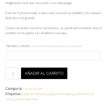
imaginación más que una serie o un videojuego.
A mí me ha funcionado, espero que a vosotras también y los peques
disfruten a lo grande.
Como casi todos nuestros productos, se puede personalizar, deja el
nombre en el cajetín y lo añadimos a la tapa.
Nombre a incluir
Escribe el nombre que quieres en el producto
Portátil
AÑADIR AL CARRITO
kraft
cantidad
Categoría:
Cosas chulas
Etiquetas:
,
,
juego de imitacion
juguete ecologico
ordenador de
,
cartón
pizarra portatil