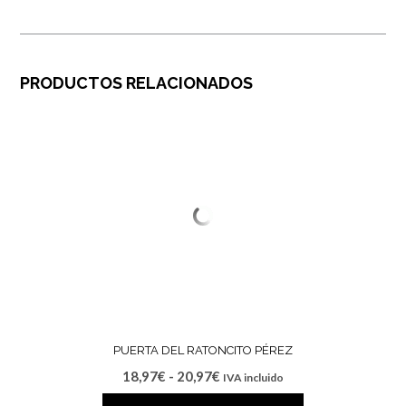
PRODUCTOS RELACIONADOS
PUERTA DEL RATONCITO PÉREZ
Rango
18,97
€
-
20,97
€
IVA incluido
de