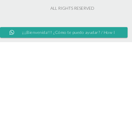
ALL RIGHTS RESERVED
¡¡¡Bienvenida!!! ¿Cómo te puedo ayudar? / How I
LEGAL QUESTIONS AND MORE
can help you?
Privacy policy
FAQ's
Contact
Tema de
Out the Box