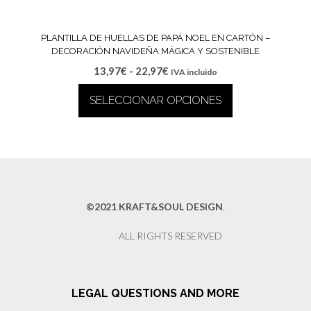
PLANTILLA DE HUELLAS DE PAPÁ NOEL EN CARTÓN –
DECORACIÓN NAVIDEÑA MÁGICA Y SOSTENIBLE
Rango
13,97
€
-
22,97
€
IVA incluido
de
SELECCIONAR OPCIONES
precios:
desde
Este
13,97€
producto
hasta
tiene
22,97€
múltiples
variantes.
Las
©2021 KRAFT&SOUL DESIGN
,
opciones
se
ALL RIGHTS RESERVED
pueden
elegir
en
la
LEGAL QUESTIONS AND MORE
página