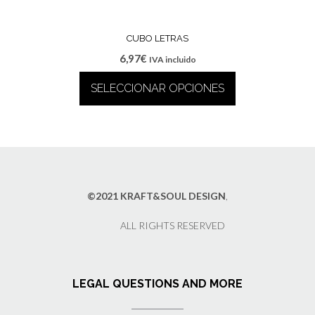
CUBO LETRAS
6,97
€
IVA incluido
SELECCIONAR OPCIONES
Este
producto
tiene
múltiples
variantes.
Las
©2021 KRAFT&SOUL DESIGN
,
opciones
se
ALL RIGHTS RESERVED
pueden
elegir
en
la
LEGAL QUESTIONS AND MORE
página
de