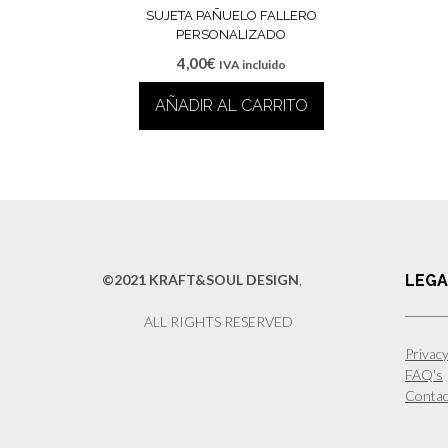
SUJETA PAÑUELO FALLERO
PERSONALIZADO
4,00
€
IVA incluido
AÑADIR AL CARRITO
©2021 KRAFT&SOUL DESIGN
,
LEGA
ALL RIGHTS RESERVED
Privacy
FAQ's
Contac