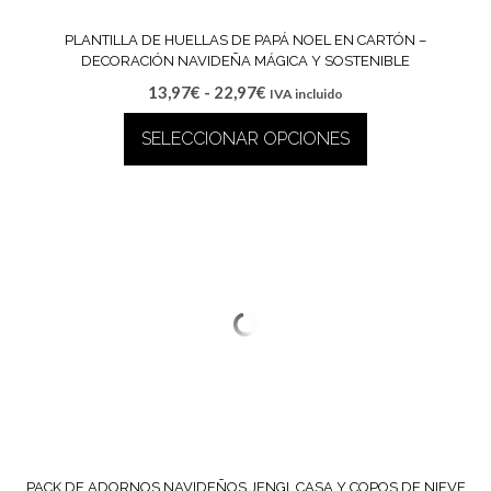
página
de
PLANTILLA DE HUELLAS DE PAPÁ NOEL EN CARTÓN –
producto
DECORACIÓN NAVIDEÑA MÁGICA Y SOSTENIBLE
Rango
13,97
€
-
22,97
€
IVA incluido
de
SELECCIONAR OPCIONES
precios:
desde
Este
13,97€
producto
hasta
tiene
22,97€
múltiples
variantes.
Las
opciones
se
pueden
elegir
en
la
página
de
PACK DE ADORNOS NAVIDEÑOS JENGI, CASA Y COPOS DE NIEVE