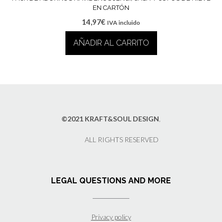
producto
EN CARTÓN
14,97
€
IVA incluido
AÑADIR AL CARRITO
©2021 KRAFT&SOUL DESIGN
,
ALL RIGHTS RESERVED
LEGAL QUESTIONS AND MORE
Privacy policy