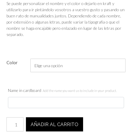
Se puede personalizar el nombre y el color o dejarlo en kraft y
utilizarlo para ir pintándolo vosotros a vuestro gusto y pasando un
buen rato de manualidades juntos. Dependiendo de cada nombre,
por extensión o algunas letras, puede variar la tipografía o que el
nombre se haga encajable pero enlazado en lugar de las letras por
separado.
Color
Name in cardboard
Add the name you want us to include in your product.
Calendario
AÑADIR AL CARRITO
de