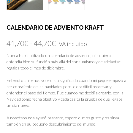
CALENDARIO DE ADVIENTO KRAFT
Rango
41,70
€
-
44,70
€
IVA incluido
de
Nunca había utilizado un calendario de adviento, ni siquiera
entendía bien su función más allá del consumismo y de adelantar
precios:
regalos todo el mes de diciembre.
desde
Entendí o al menos yo le di su significado cuando mi peque empezó a
41,70€
ser consciente de las navidades pero le era difícil procesar y
entender el paso del tiempo. Fue cuando me decidí a crearlo, con la
hasta
Navidad como fecha objetivo y cada casita la prueba de que llegaba
un día nuevo.
44,70€
A nosotros nos ayudó bastante, espero que os guste y os sirva
también en su pequeño descubrimiento del mundo.